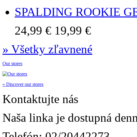
SPALDING ROOKIE G
24,99 €
19,99 €
» Všetky zľavnené
Our stores
» Discover our stores
Kontaktujte nás
Naša linka je dostupná den
Telefón:
02/20442273