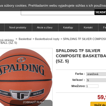
a súbory cookies. Prehliadaním webu vyjadrujete súhlas s ich použív
Nové produkty
Akcie a zľavy
Katalógy
Kontakt
F
>
Basketbal
>
Basketbalové lopty
>
SPALDING TF SILVER COMPOSI
BALL (SZ. 5)
SPALDING TF SILVER
COMPOSITE BASKETBA
(SZ. 5)
Farba :
Veľkosť :
Množstvo:
59,
ZOBRAZIŤ PLNÚ