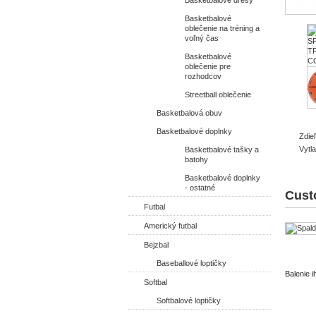
Basketbalové dresy
Basketbalové
oblečenie na tréning a
voľný čas
Basketbalové
oblečenie pre
rozhodcov
Streetball oblečenie
Basketbalová obuv
Basketbalové doplnky
Zdie
Vytla
Basketbalové tašky a
batohy
Basketbalové doplnky
- ostatné
Cust
Futbal
Americký futbal
Bejzbal
Baseballové loptičky
Balenie i
Softbal
Softbalové loptičky