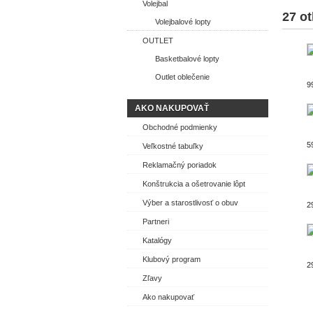
Volejbal
27 ot
Volejbalové lopty
OUTLET
Basketbalové lopty
Outlet oblečenie
9
AKO NAKUPOVAŤ
Obchodné podmienky
5
Veľkostné tabuľky
Reklamačný poriadok
Konštrukcia a ošetrovanie lôpt
Výber a starostlivosť o obuv
2
Partneri
Katalógy
Klubový program
2
Zľavy
Ako nakupovať