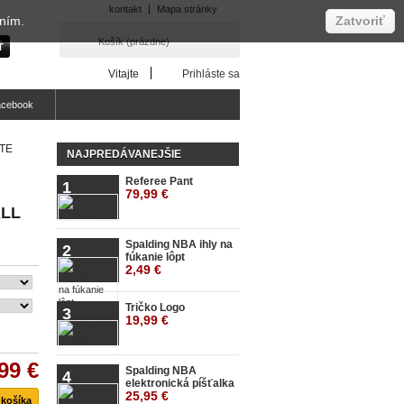
kontakt
Mapa stránky
aním.
Zatvoriť
Košík
(prázdne)
Vitajte
Prihláste sa
acebook
TE
NAJPREDÁVANEJŠIE
Referee Pant
1
79,99 €
LL
Spalding NBA ihly na
2
fúkanie lôpt
2,49 €
Tričko Logo
3
19,99 €
99 €
Spalding NBA
4
elektronická píšťalka
25,95 €