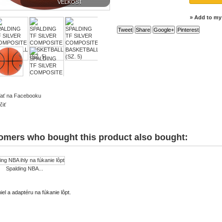
VEĽKOSŤ
» Add to my 
Tweet
Share
Google+
Pinterest
ľať na Facebooku
čiť
omers who bought this product also bought:
Spalding NBA...
hiel a adaptéru na fúkanie lôpt.