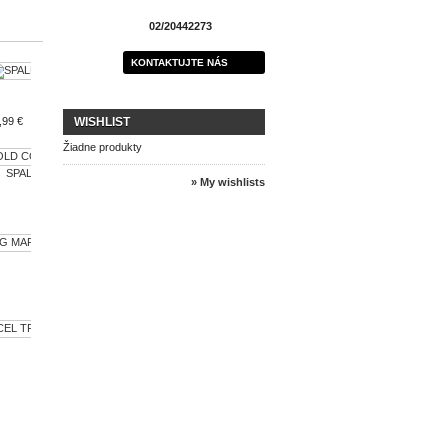
02/20442273
KONTAKTUJTE NÁS
SPALDING...
,99 €
WISHLIST
29,99 €
Žiadne produkty
SPALDING TF...
SPALDING...
» My wishlists
64,99 €
SPALDING...
29,99 €
SPALDING...
SPALDING
99,95 €