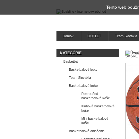
Tento web použív
Domov
OUTLET
Team Slovakia
KATEGÓRIE
BASKET
Basketbal
Basketbalové lopty
Team Slovakia
Basketbalové koše
Rekreačné
basketbalové koše
Klubové basketbalové
koše
Mini basketbalové
koše
Basketbalové oblečenie